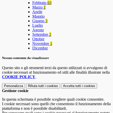
Febbraio
63
Marzo
1
Aprile
Maggio
Giugno
3
Luglio
Agosto
Settembre
2
Ottobre
Novembre
1
Dicembre
Nessun contenuto da visualizzare
Questo sito o gli strumenti terzi da questo utilizzati si avvalgono di
cookie necessari al funzionamento ed utili alle finalità illustrate nella
COOKIE POLICY
.
Personalizza
Rifiuta tutti
i cookies
Accetta tutti
i cookies
Gestione cookie
In questa schermata è possibile scegliere quali cookie consentire.
I cookie necessari sono quelli che consentono il funzionamento della
piattaforma e non è possibile disabilitarli.
Per conoscere quali sono i cookie necessari al funzionamento potete