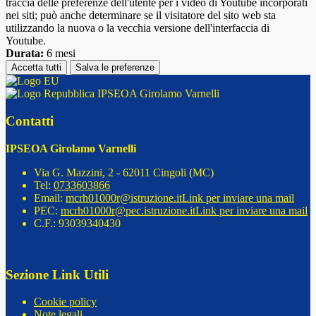
traccia delle preferenze dell'utente per i video di Youtube incorporati
nei siti; può anche determinare se il visitatore del sito web sta
utilizzando la nuova o la vecchia versione dell'interfaccia di
Youtube.
Durata:
6 mesi
Accetta tutti
Salva le preferenze
IPSEOA Girolamo Varnelli
Contatti
IPSEOA Girolamo Varnelli
Via G. Mazzini, 2 - 62011 Cingoli (MC)
Tel:
0733603866
Email:
mcrh01000r@istruzione.it
Link per inviare una mail
PEC:
mcrh01000r@pec.istruzione.it
Link per inviare una mail
C.F.: 93039340430
Sezione Link Utili
Cookie policy
Note legali