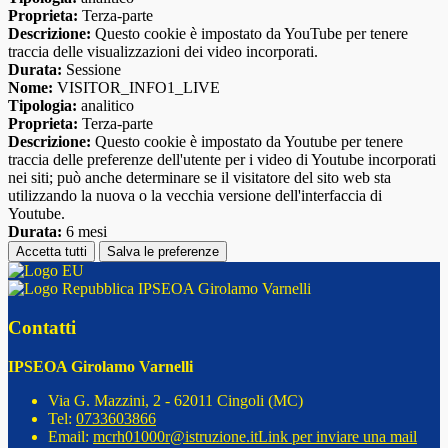
Proprieta:
Terza-parte
Descrizione:
Questo cookie è impostato da YouTube per tenere
traccia delle visualizzazioni dei video incorporati.
Durata:
Sessione
Nome:
VISITOR_INFO1_LIVE
Tipologia:
analitico
Proprieta:
Terza-parte
Descrizione:
Questo cookie è impostato da Youtube per tenere
traccia delle preferenze dell'utente per i video di Youtube incorporati
nei siti; può anche determinare se il visitatore del sito web sta
utilizzando la nuova o la vecchia versione dell'interfaccia di
Youtube.
Durata:
6 mesi
Accetta tutti
Salva le preferenze
IPSEOA Girolamo Varnelli
Contatti
IPSEOA Girolamo Varnelli
Via G. Mazzini, 2 - 62011 Cingoli (MC)
Tel:
0733603866
Email:
mcrh01000r@istruzione.it
Link per inviare una mail