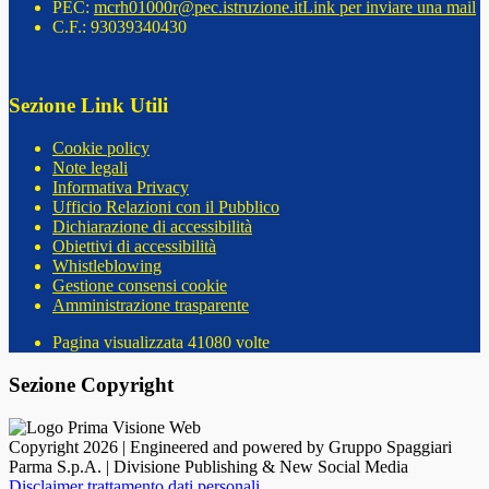
PEC:
mcrh01000r@pec.istruzione.it
Link per inviare una mail
C.F.: 93039340430
Sezione Link Utili
Cookie policy
Note legali
Informativa Privacy
Ufficio Relazioni con il Pubblico
Dichiarazione di accessibilità
Obiettivi di accessibilità
Whistleblowing
Gestione consensi cookie
Amministrazione trasparente
Pagina visualizzata
41080
volte
Sezione Copyright
Copyright 2026 | Engineered and powered by Gruppo Spaggiari
Parma S.p.A. | Divisione Publishing & New Social Media
Disclaimer trattamento dati personali