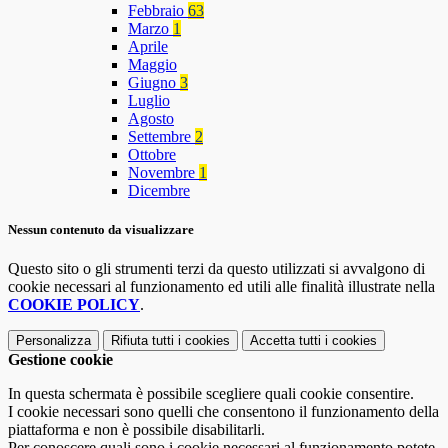
Febbraio
63
Marzo
1
Aprile
Maggio
Giugno
3
Luglio
Agosto
Settembre
2
Ottobre
Novembre
1
Dicembre
Nessun contenuto da visualizzare
Questo sito o gli strumenti terzi da questo utilizzati si avvalgono di
cookie necessari al funzionamento ed utili alle finalità illustrate nella
COOKIE POLICY
.
Personalizza
Rifiuta tutti
i cookies
Accetta tutti
i cookies
Gestione cookie
In questa schermata è possibile scegliere quali cookie consentire.
I cookie necessari sono quelli che consentono il funzionamento della
piattaforma e non è possibile disabilitarli.
Per conoscere quali sono i cookie necessari al funzionamento potete