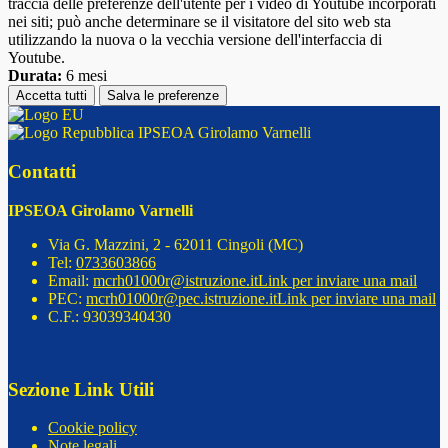
traccia delle preferenze dell'utente per i video di Youtube incorporati
nei siti; può anche determinare se il visitatore del sito web sta
utilizzando la nuova o la vecchia versione dell'interfaccia di
Youtube.
Durata:
6 mesi
Accetta tutti
Salva le preferenze
IPSEOA Girolamo Varnelli
Contatti
IPSEOA Girolamo Varnelli
Via G. Mazzini, 2 - 62011 Cingoli (MC)
Tel:
0733603866
Email:
mcrh01000r@istruzione.it
Link per inviare una mail
PEC:
mcrh01000r@pec.istruzione.it
Link per inviare una mail
C.F.: 93039340430
Sezione Link Utili
Cookie policy
Note legali