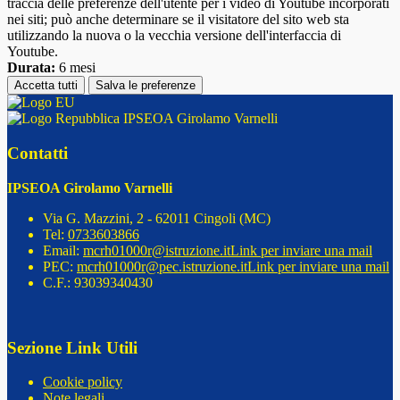
traccia delle preferenze dell'utente per i video di Youtube incorporati
nei siti; può anche determinare se il visitatore del sito web sta
utilizzando la nuova o la vecchia versione dell'interfaccia di
Youtube.
Durata:
6 mesi
Accetta tutti
Salva le preferenze
IPSEOA Girolamo Varnelli
Contatti
IPSEOA Girolamo Varnelli
Via G. Mazzini, 2 - 62011 Cingoli (MC)
Tel:
0733603866
Email:
mcrh01000r@istruzione.it
Link per inviare una mail
PEC:
mcrh01000r@pec.istruzione.it
Link per inviare una mail
C.F.: 93039340430
Sezione Link Utili
Cookie policy
Note legali