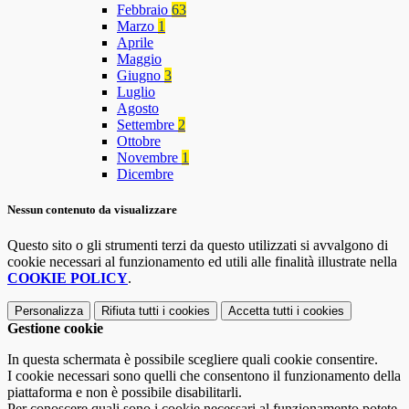
Febbraio
63
Marzo
1
Aprile
Maggio
Giugno
3
Luglio
Agosto
Settembre
2
Ottobre
Novembre
1
Dicembre
Nessun contenuto da visualizzare
Questo sito o gli strumenti terzi da questo utilizzati si avvalgono di
cookie necessari al funzionamento ed utili alle finalità illustrate nella
COOKIE POLICY
.
Personalizza
Rifiuta tutti
i cookies
Accetta tutti
i cookies
Gestione cookie
In questa schermata è possibile scegliere quali cookie consentire.
I cookie necessari sono quelli che consentono il funzionamento della
piattaforma e non è possibile disabilitarli.
Per conoscere quali sono i cookie necessari al funzionamento potete