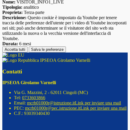
Nome:
VISITOR_INFO1_LIVE
Tipologia:
analitico
Proprieta:
Terza-parte
Descrizione:
Questo cookie è impostato da Youtube per tenere
traccia delle preferenze dell'utente per i video di Youtube incorporati
nei siti; può anche determinare se il visitatore del sito web sta
utilizzando la nuova o la vecchia versione dell'interfaccia di
Youtube.
Durata:
6 mesi
Accetta tutti
Salva le preferenze
IPSEOA Girolamo Varnelli
Contatti
IPSEOA Girolamo Varnelli
Via G. Mazzini, 2 - 62011 Cingoli (MC)
Tel:
0733603866
Email:
mcrh01000r@istruzione.it
Link per inviare una mail
PEC:
mcrh01000r@pec.istruzione.it
Link per inviare una mail
C.F.: 93039340430