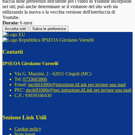
traccia delle preferenze dell'utente per i video di Youtube incorporati
nei siti; può anche determinare se il visitatore del sito web sta
utilizzando la nuova o la vecchia versione dell'interfaccia di
Youtube.
Durata:
6 mesi
Accetta tutti
Salva le preferenze
IPSEOA Girolamo Varnelli
Contatti
IPSEOA Girolamo Varnelli
Via G. Mazzini, 2 - 62011 Cingoli (MC)
Tel:
0733603866
Email:
mcrh01000r@istruzione.it
Link per inviare una mail
PEC:
mcrh01000r@pec.istruzione.it
Link per inviare una mail
C.F.: 93039340430
Sezione Link Utili
Cookie policy
Note legali