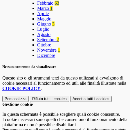
Febbraio
63
Marzo
1
Aprile
Maggio
Giugno
3
Luglio
Agosto
Settembre
2
Ottobre
Novembre
1
Dicembre
Nessun contenuto da visualizzare
Questo sito o gli strumenti terzi da questo utilizzati si avvalgono di
cookie necessari al funzionamento ed utili alle finalità illustrate nella
COOKIE POLICY
.
Personalizza
Rifiuta tutti
i cookies
Accetta tutti
i cookies
Gestione cookie
In questa schermata è possibile scegliere quali cookie consentire.
I cookie necessari sono quelli che consentono il funzionamento della
piattaforma e non è possibile disabilitarli.
Per conoscere quali sono i cookie necessari al funzionamento potete