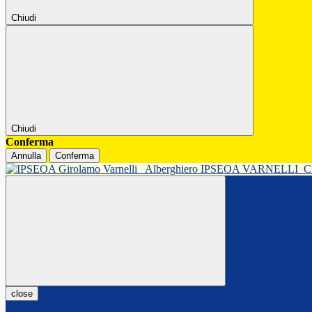
Chiudi
Chiudi
Conferma
Annulla
Conferma
Alberghiero IPSEOA VARNELLI
C
close