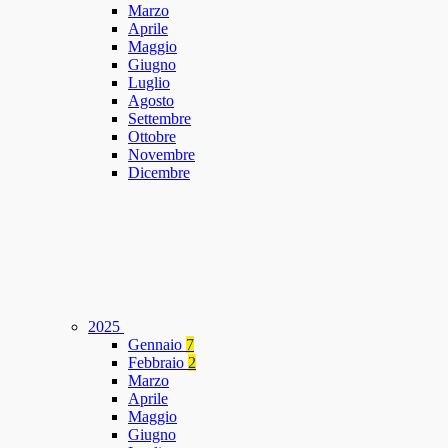
Marzo
Aprile
Maggio
Giugno
Luglio
Agosto
Settembre
Ottobre
Novembre
Dicembre
2025
Gennaio
7
Febbraio
2
Marzo
Aprile
Maggio
Giugno