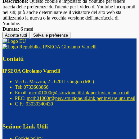
Descrizione:
Questo cookie è impostato da Youtube per tenere
traccia delle preferenze dell'utente per i video di Youtube incorporati
nei siti; può anche determinare se il visitatore del sito web sta
utilizzando la nuova o la vecchia versione dell'interfaccia di
Youtube.
Durata:
6 mesi
Accetta tutti
Salva le preferenze
IPSEOA Girolamo Varnelli
Contatti
IPSEOA Girolamo Varnelli
Via G. Mazzini, 2 - 62011 Cingoli (MC)
Tel:
0733603866
Email:
mcrh01000r@istruzione.it
Link per inviare una mail
PEC:
mcrh01000r@pec.istruzione.it
Link per inviare una mail
C.F.: 93039340430
Sezione Link Utili
Cookie policy