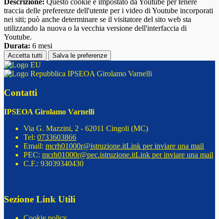
Descrizione:
Questo cookie è impostato da Youtube per tenere
traccia delle preferenze dell'utente per i video di Youtube incorporati
nei siti; può anche determinare se il visitatore del sito web sta
utilizzando la nuova o la vecchia versione dell'interfaccia di
Youtube.
Durata:
6 mesi
Accetta tutti
Salva le preferenze
IPSEOA Girolamo Varnelli
Contatti
IPSEOA Girolamo Varnelli
Via G. Mazzini, 2 - 62011 Cingoli (MC)
Tel:
0733603866
Email:
mcrh01000r@istruzione.it
Link per inviare una mail
PEC:
mcrh01000r@pec.istruzione.it
Link per inviare una mail
C.F.: 93039340430
Sezione Link Utili
Cookie policy