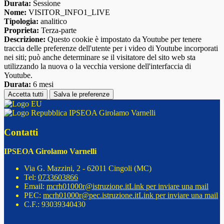
Durata:
Sessione
Nome:
VISITOR_INFO1_LIVE
Tipologia:
analitico
Proprieta:
Terza-parte
Descrizione:
Questo cookie è impostato da Youtube per tenere
traccia delle preferenze dell'utente per i video di Youtube incorporati
nei siti; può anche determinare se il visitatore del sito web sta
utilizzando la nuova o la vecchia versione dell'interfaccia di
Youtube.
Durata:
6 mesi
Accetta tutti
Salva le preferenze
IPSEOA Girolamo Varnelli
Contatti
IPSEOA Girolamo Varnelli
Via G. Mazzini, 2 - 62011 Cingoli (MC)
Tel:
0733603866
Email:
mcrh01000r@istruzione.it
Link per inviare una mail
PEC:
mcrh01000r@pec.istruzione.it
Link per inviare una mail
C.F.: 93039340430