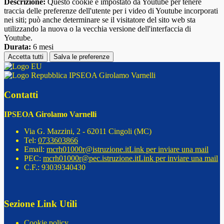
Descrizione:
Questo cookie è impostato da Youtube per tenere
traccia delle preferenze dell'utente per i video di Youtube incorporati
nei siti; può anche determinare se il visitatore del sito web sta
utilizzando la nuova o la vecchia versione dell'interfaccia di
Youtube.
Durata:
6 mesi
Accetta tutti
Salva le preferenze
IPSEOA Girolamo Varnelli
Contatti
IPSEOA Girolamo Varnelli
Via G. Mazzini, 2 - 62011 Cingoli (MC)
Tel:
0733603866
Email:
mcrh01000r@istruzione.it
Link per inviare una mail
PEC:
mcrh01000r@pec.istruzione.it
Link per inviare una mail
C.F.: 93039340430
Sezione Link Utili
Cookie policy