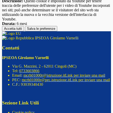
Descrizione:
Questo cookie è impostato da Youtube per tenere
traccia delle preferenze dell'utente per i video di Youtube incorporati
nei siti; può anche determinare se il visitatore del sito web sta
utilizzando la nuova o la vecchia versione dell'interfaccia di
Youtube.
Durata:
6 mesi
Accetta tutti
Salva le preferenze
IPSEOA Girolamo Varnelli
Contatti
IPSEOA Girolamo Varnelli
Via G. Mazzini, 2 - 62011 Cingoli (MC)
Tel:
0733603866
Email:
mcrh01000r@istruzione.it
Link per inviare una mail
PEC:
mcrh01000r@pec.istruzione.it
Link per inviare una mail
C.F.: 93039340430
Sezione Link Utili
Cookie policy