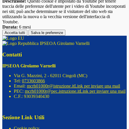
Descrizione:
Questo cookie è impostato da Youtube per tenere
traccia delle preferenze dell'utente per i video di Youtube incorporati
nei siti; può anche determinare se il visitatore del sito web sta
utilizzando la nuova o la vecchia versione dell'interfaccia di
Youtube.
Durata:
6 mesi
Accetta tutti
Salva le preferenze
IPSEOA Girolamo Varnelli
Contatti
IPSEOA Girolamo Varnelli
Via G. Mazzini, 2 - 62011 Cingoli (MC)
Tel:
0733603866
Email:
mcrh01000r@istruzione.it
Link per inviare una mail
PEC:
mcrh01000r@pec.istruzione.it
Link per inviare una mail
C.F.: 93039340430
Sezione Link Utili
Cookie policy