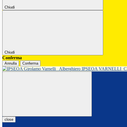
Chiudi
Chiudi
Conferma
Annulla
Conferma
Alberghiero IPSEOA VARNELLI
C
close