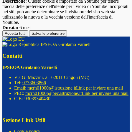
Descrizione:
Questo cookie è impostato da Youtube per tenere
traccia delle preferenze dell'utente per i video di Youtube incorporati
nei siti; può anche determinare se il visitatore del sito web sta
utilizzando la nuova o la vecchia versione dell'interfaccia di
Youtube.
Durata:
6 mesi
Accetta tutti
Salva le preferenze
IPSEOA Girolamo Varnelli
Contatti
IPSEOA Girolamo Varnelli
Via G. Mazzini, 2 - 62011 Cingoli (MC)
Tel:
0733603866
Email:
mcrh01000r@istruzione.it
Link per inviare una mail
PEC:
mcrh01000r@pec.istruzione.it
Link per inviare una mail
C.F.: 93039340430
Sezione Link Utili
Cookie policy