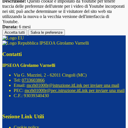
Descrizione:
Questo cookie è impostato da Youtube per tenere
traccia delle preferenze dell'utente per i video di Youtube incorporati
nei siti; può anche determinare se il visitatore del sito web sta
utilizzando la nuova o la vecchia versione dell'interfaccia di
Youtube.
Durata:
6 mesi
Accetta tutti
Salva le preferenze
IPSEOA Girolamo Varnelli
Contatti
IPSEOA Girolamo Varnelli
Via G. Mazzini, 2 - 62011 Cingoli (MC)
Tel:
0733603866
Email:
mcrh01000r@istruzione.it
Link per inviare una mail
PEC:
mcrh01000r@pec.istruzione.it
Link per inviare una mail
C.F.: 93039340430
Sezione Link Utili
Cookie policy