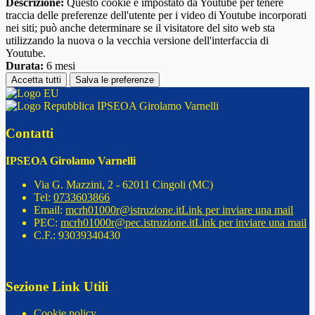
Descrizione:
Questo cookie è impostato da Youtube per tenere
traccia delle preferenze dell'utente per i video di Youtube incorporati
nei siti; può anche determinare se il visitatore del sito web sta
utilizzando la nuova o la vecchia versione dell'interfaccia di
Youtube.
Durata:
6 mesi
Accetta tutti
Salva le preferenze
IPSEOA Girolamo Varnelli
Contatti
IPSEOA Girolamo Varnelli
Via G. Mazzini, 2 - 62011 Cingoli (MC)
Tel:
0733603866
Email:
mcrh01000r@istruzione.it
Link per inviare una mail
PEC:
mcrh01000r@pec.istruzione.it
Link per inviare una mail
C.F.: 93039340430
Sezione Link Utili
Cookie policy